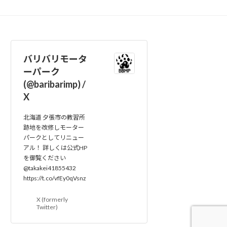
バリバリモータ
ーパーク
(@baribarimp) /
X
北海道 夕張市の教習所
跡地を改修しモーター
パークとしてリニュー
アル！ 詳しくは公式HP
を御覧ください
@takakei41855432
https://t.co/vfEy0qVsnz
X (formerly
Twitter)