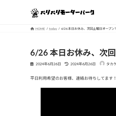
コ
ナ
ン
ビ
テ
ゲ
ン
ー
ツ
シ
HOME
today
6/26 本日お休み、次回土曜日オープン
へ
ョ
ス
ン
キ
に
6/26 本日お休み、
ッ
移
プ
動
最
2024年6月26日
2024年6月26日
タカ
終
更
平日利用希望のお客様、連絡お待ちしてます
新
日
時
: