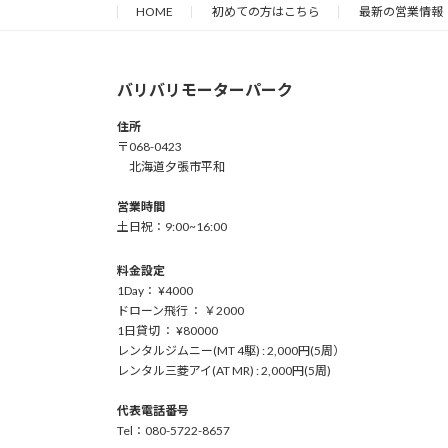
HOME
初めての方はこちら
最新の営業情報
バリバリモーターパーク
住所
〒068-0423
北海道夕張市平和
営業時間
土日祝：9:00~16:00
料金設定
1Day： ¥4000
ドローン飛行 ： ￥2000
1日貸切 ： ¥80000
レンタルジムニー(MT 4駆) : 2,000円(5周）
レンタル三菱アイ(AT MR) : 2,000円(5周)
代表電話番号
Tel：080-5722-8657