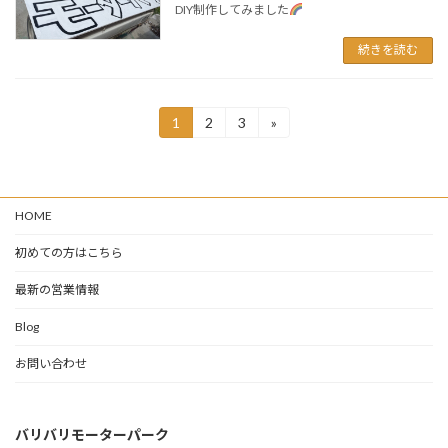
DIY制作してみました
続きを読む
投
1
2
3
»
固
固
固
定
定
定
稿
ペ
ペ
ペ
ー
ー
ー
の
ジ
ジ
ジ
HOME
ペ
ー
初めての方はこちら
ジ
最新の営業情報
送
Blog
り
お問い合わせ
バリバリモーターパーク