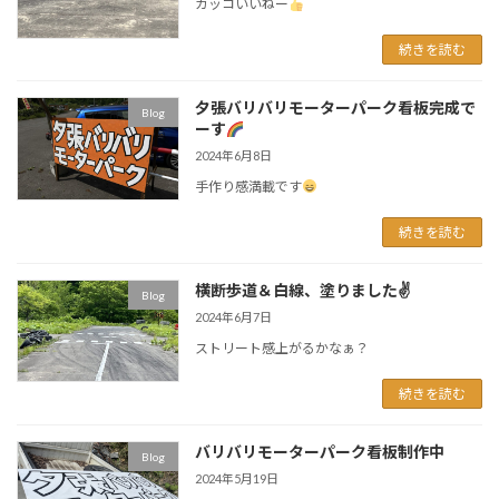
カッコいいねー
続きを読む
夕張バリバリモーターパーク看板完成で
Blog
ーす
2024年6月8日
手作り感満載です
続きを読む
横断歩道＆白線、塗りました✌️
Blog
2024年6月7日
ストリート感上がるかなぁ？
続きを読む
バリバリモーターパーク看板制作中
Blog
2024年5月19日