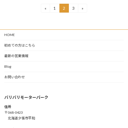
投
«
1
2
3
»
固
固
固
定
定
定
稿
ペ
ペ
ペ
ー
ー
ー
の
ジ
ジ
ジ
HOME
ペ
ー
初めての方はこちら
ジ
最新の営業情報
送
Blog
り
お問い合わせ
バリバリモーターパーク
住所
〒068-0423
北海道夕張市平和