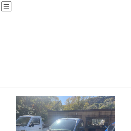
コ
ナ
ン
ビ
テ
ゲ
ン
ー
HOME
today
ツ
シ
9/29 本日16時までオープンしてますよー♪レンタカーあります15分¥2,000で
へ
ョ
ーす！
ス
ン
キ
に
9/29 本日16時までオープンして
ッ
移
プ
動
ますよー♪レンタカーあります
15分¥2,000でーす！
最
2024年9月29日
2024年9月29日
タカケイ
終
更
新
日
時
: