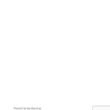
Tweets by baribarimp