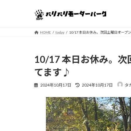
コ
ナ
ン
ビ
テ
ゲ
ン
ー
ツ
シ
HOME
today
10/17 本日お休み。次回土曜日オー
へ
ョ
ス
ン
キ
に
10/17 本日お休み
ッ
移
プ
動
てます♪
最
2024年10月17日
2024年10月17日
タ
終
更
新
日
時
: