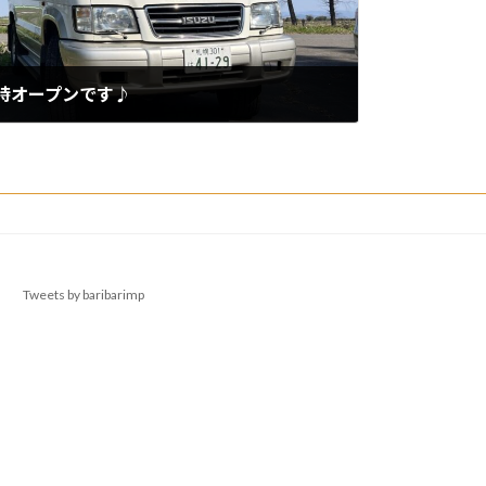
日9時オープンです♪
Tweets by baribarimp