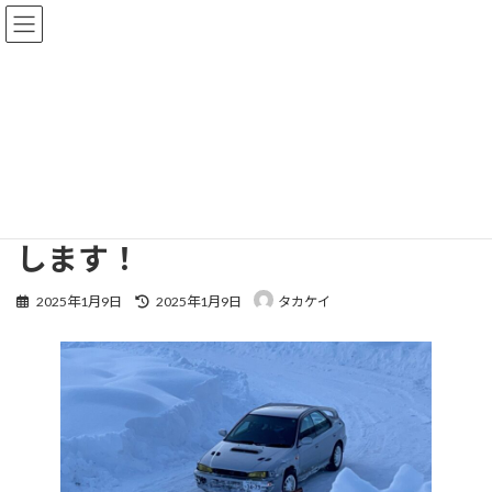
コ
ナ
ン
ビ
テ
ゲ
ン
ー
HOME
today
ツ
シ
今週の土曜日は、お休みします。日曜日、月曜日、火曜日オープンします！
へ
ョ
ス
ン
今週の土曜日は、お休みします。
キ
に
ッ
移
日曜日、月曜日、火曜日オープン
プ
動
します！
最
2025年1月9日
2025年1月9日
タカケイ
終
更
新
日
時
: