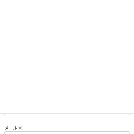
コメントを残す
メールアドレスが公開されることはありません。
※
が付いている
欄は必須項目です
コメント
※
名前
※
メール
※